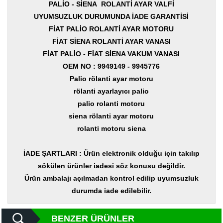
Yedek
PALİO - SİENA ROLANTİ AYAR VALFİ
Parça
UYUMSUZLUK DURUMUNDA İADE GARANTİSİ
FİAT PALİO ROLANTİ AYAR MOTORU
TOGG
Yedek
FİAT SİENA ROLANTİ AYAR VANASI
Parça
FİAT PALİO - FİAT SİENA VAKUM VANASI
OEM NO : 9949149 - 9945776
Oto
Yedek
Palio rölanti ayar motoru
Parça
rölanti ayarlayıcı palio
palio rolanti motoru
Silecek
Standı
siena rölanti ayar motoru
rolanti motoru siena
Ampül
Çeşitleri
İADE ŞARTLARI : Ürün elektronik olduğu için takılıp
Dacia
sökülen ürünler iadesi söz konusu değildir.
Yedekleri
Ürün ambalajı açılmadan kontrol edilip uyumsuzluk
durumda iade edilebilir.
Aksesuar
Sanroof
BENZER ÜRÜNLER
Parçaları