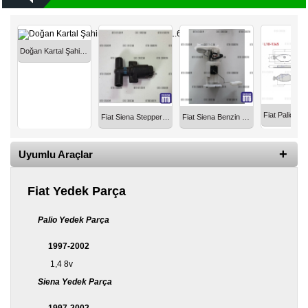
Diğer
Markalar
Doğan Kartal Şahin Rolanti Ayar Valfi 1.6 ie 9945035
Motor
Yağları
Soket
Grubu
Fiat Siena Stepper Rölanti Valfi 98820363
Fiat Siena Benzin Pompası Şamandıralı 1.4 1999-2002 46767417T
Uyumlu Araçlar
Fiat Yedek Parça
Palio Yedek Parça
1997-2002
1,4 8v
Siena Yedek Parça
1997-2002