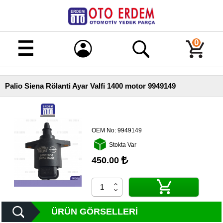
Merhaba!
Giriş
0
Kayıt
Palio Siena Rölanti Ayar Valfi 1400 motor 9949149
Ana
Sayfa
Kampanyalı
Ürünler
OEM No:
9949149
Stokta Var
Tüm
Ürünler
450.00
Banka
Hesapları
İletişim
ÜRÜN GÖRSELLERI