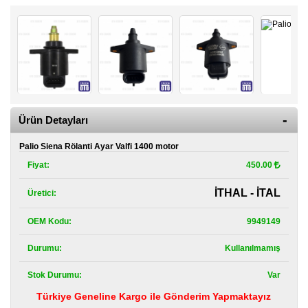
Kategoriler
Renault
Yedek
Parça
Fiat
Yedek
Parça
Ürün Detayları
TOFAŞ
Palio Siena Rölanti Ayar Valfi 1400 motor
Yedek
Parça
Fiyat:
450.00
DACIA
İTHAL - İTAL
Üretici:
Yedek
Parça
OEM Kodu:
9949149
Alfa
Durumu:
Kullanılmamış
Romeo
Yedek
Parça
Stok Durumu:
Var
Türkiye Geneline Kargo ile Gönderim Yapmaktayız
JEEP