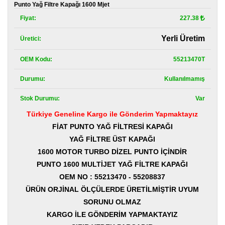
Kategoriler
Punto Yağ Filtre Kapağı 1600 Mjet
Fiyat:
227.38
Renault
Yedek
Yerli Üretim
Üretici:
Parça
OEM Kodu:
55213470T
Fiat
Yedek
Parça
Durumu:
Kullanılmamış
Stok Durumu:
Var
TOFAŞ
Yedek
Türkiye Geneline Kargo ile Gönderim Yapmaktayız
Parça
FİAT PUNTO YAĞ FİLTRESİ KAPAĞI
DACIA
YAĞ FİLTRE ÜST KAPAĞI
Yedek
1600 MOTOR TURBO DİZEL PUNTO İÇİNDİR
Parça
PUNTO 1600 MULTİJET YAĞ FİLTRE KAPAĞI
Alfa
OEM NO : 55213470 - 55208837
Romeo
ÜRÜN ORJİNAL ÖLÇÜLERDE ÜRETİLMİŞTİR UYUM
Yedek
Parça
SORUNU OLMAZ
KARGO İLE GÖNDERİM YAPMAKTAYIZ
JEEP