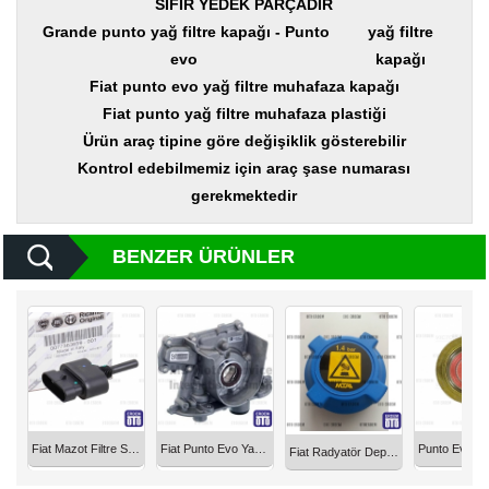
SIFIR YEDEK PARÇADIR
Yedek
Parça
Grande punto yağ filtre kapağı - Punto
yağ filtre
evo
kapağı
TOGG
Fiat punto evo yağ filtre muhafaza kapağı
Yedek
Parça
Fiat punto yağ filtre muhafaza plastiği
Ürün araç tipine göre değişiklik gösterebilir
Oto
Yedek
Kontrol edebilmemiz için araç şase numarası
Parça
gerekmektedir
Silecek
Standı
BENZER ÜRÜNLER
Ampül
Çeşitleri
Dacia
Yedekleri
Aksesuar
Fiat Mazot Filtre Sensörü Müşürü 77363659
Fiat Punto Evo Yağ Pompası 1600 Multijet 55277857
Fiat Radyatör Depo Kapağı 46764668
Sanroof
Parçaları