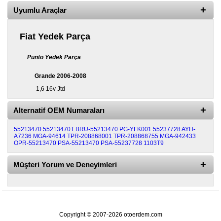
Uyumlu Araçlar
Diğer
Markalar
Fiat Yedek Parça
Motor
Yağları
Punto Yedek Parça
Soket
Grande 2006-2008
Grubu
1,6 16v Jtd
Alternatif OEM Numaraları
55213470
55213470T
BRU-55213470
PG-YFK001
55237728
AYH-
A7236
MGA-94614
TPR-208868001
TPR-208868755
MGA-942433
OPR-55213470
PSA-55213470
PSA-55237728
1103T9
Müşteri Yorum ve Deneyimleri
Copyright © 2007-2026 otoerdem.com