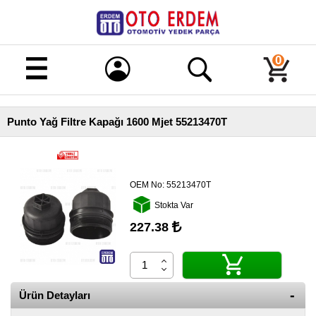
Merhaba!
Giriş
0
Kayıt
Punto Yağ Filtre Kapağı 1600 Mjet 55213470T
Ana
Sayfa
Kampanyalı
Ürünler
OEM No:
55213470T
Stokta Var
Tüm
Ürünler
227.38
Banka
Hesapları
İletişim
Ürün Detayları