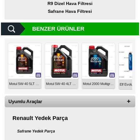
Yedek
R9 Dizel Hava Filtresi
Parça
Safrane Hava Filtresi
TOGG
Yedek
BENZER ÜRÜNLER
Parça
Oto
Yedek
Parça
Silecek
Standı
Motul 5W-40 5LT 8100 X-CLEAN Motor Yağı MOT5405T-XCLEAN
Motul 5W-40 4LT 8100 X-CLEAN Motor Yağı MOTUL 104720
Motul 2000 Multigrade 20W-50 Motor Yağı 4LT MOT20504-Multigrade
Ampül
Çeşitleri
Uyumlu Araçlar
Dacia
Yedekleri
Renault Yedek Parça
Aksesuar
Safrane Yedek Parça
Sanroof
Parçaları