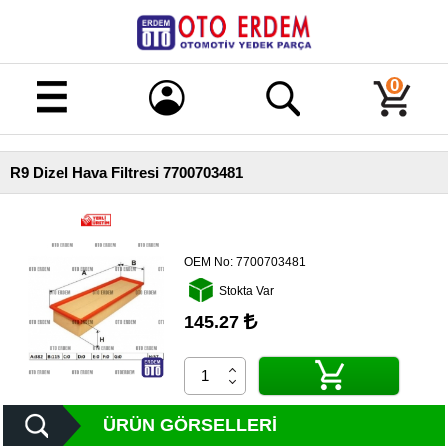
Merhaba!
Giriş
0
Kayıt
R9 Dizel Hava Filtresi 7700703481
Ana
Sayfa
Kampanyalı
Ürünler
OEM No:
7700703481
Stokta Var
Tüm
Ürünler
145.27
Banka
Hesapları
İletişim
ÜRÜN GÖRSELLERI