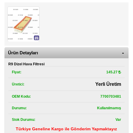
Kategoriler
Renault
Yedek
Parça
Fiat
Yedek
Parça
Ürün Detayları
TOFAŞ
Yedek
R9 Dizel Hava Filtresi
Parça
Fiyat:
145.27
DACIA
Yerli Üretim
Üretici:
Yedek
Parça
OEM Kodu:
7700703481
Alfa
Romeo
Durumu:
Kullanılmamış
Yedek
Parça
Stok Durumu:
Var
Türkiye Geneline Kargo ile Gönderim Yapmaktayız
JEEP