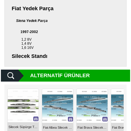
Fiat Yedek Parça
Diğer
Markalar
Siena Yedek Parça
Motor
1997-2002
Yağları
1,2 8V
1,4 8V
Soket
1,6 16V
Grubu
Silecek Standı
ALTERNATIF ÜRÜNLER
Silecek Süpürge Takımı Clio 1 - Clio 2 2004555 - Valeo
Fiat Albea Silecek Süpürge Takımı 2004555 - Valeo
Fiat Brava Silecek Süpürge Takımı 2004555 - Valeo