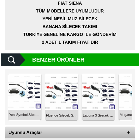
Yedek
FIAT SİENA
Parça
TÜM MODELLERE UYUMLUDUR
YENİ NESİL MUZ SİLECEK
TOGG
Yedek
BANANA SİLECEK TAKIMI
Parça
TÜRKİYE GENELİNE KARGO İLE GÖNDERİM
2 ADET 1 TAKIM FİYATIDIR
Oto
Yedek
Parça
BENZER ÜRÜNLER
Silecek
Standı
Ampül
Çeşitleri
Dacia
Yedekleri
Yeni Symbol Silecek Süpürgesi Takım UPY4560
Fluence Silecek Süpürgesi Takım UPY4060
Laguna 3 Silecek Süpürgesi Takım UPY4065
Aksesuar
Uyumlu Araçlar
Sanroof
Parçaları