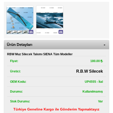
Kategoriler
Renault
Yedek
Parça
Fiat
Yedek
Parça
Ürün Detayları
TOFAŞ
RBW Muz Silecek Takımı SIENA Tüm Modeller
Yedek
Parça
Fiyat:
180.00
DACIA
R.B.W Silecek
Üretici:
Yedek
Parça
OEM Kodu:
UP4555 - İtal
Alfa
Durumu:
Kullanılmamış
Romeo
Yedek
Parça
Stok Durumu:
Var
Türkiye Geneline Kargo ile Gönderim Yapmaktayız
JEEP