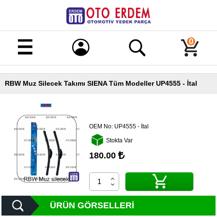
Merhaba!
Giriş
0
Kayıt
RBW Muz Silecek Takımı SIENA Tüm Modeller UP4555 - İtal
Ana
Sayfa
Kampanyalı
Ürünler
OEM No:
UP4555 - İtal
Stokta Var
Tüm
Ürünler
180.00
Banka
Hesapları
İletişim
ÜRÜN GÖRSELLERI