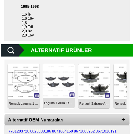
1995-1998
Diğer
1,6 İe
Markalar
1,6 16v
1,8
1,9 Tdi
Motor
2,0 8v
Yağları
2,0 16v
Soket
ALTERNATIF ÜRÜNLER
Grubu
Laguna 1 Arka Fren Balata Takımı Bosch 7701203726
Renault Laguna 1 Arka Fren Balata Takımı 7701203726
Renault Safrane Arka Fren Balatası 7701203726
Alternatif OEM Numaraları
7701203726
6025308186
8671004150
8671005952
8671016191