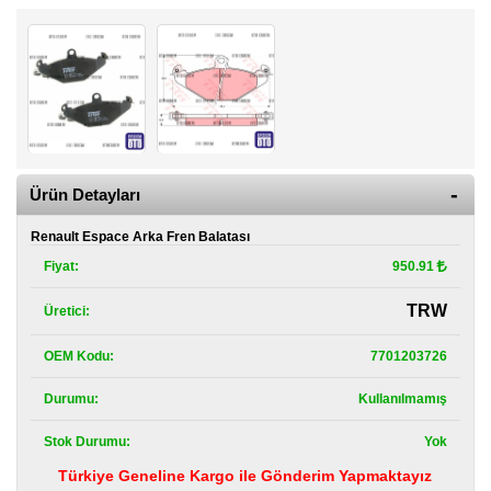
Kategoriler
Renault
Yedek
Parça
Fiat
Yedek
Parça
Ürün Detayları
TOFAŞ
Yedek
Renault Espace Arka Fren Balatası
Parça
Fiyat:
950.91
DACIA
TRW
Üretici:
Yedek
Parça
OEM Kodu:
7701203726
Alfa
Romeo
Durumu:
Kullanılmamış
Yedek
Parça
Stok Durumu:
Yok
Türkiye Geneline Kargo ile Gönderim Yapmaktayız
JEEP