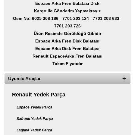
Yedek
Espace
Arka Fren Balatası Disk
Parça
Kargo ile Gönderim Yapmaktayız
Oem No: 6025 308 186 - 7701 203 124 - 7701 203 633 -
TOGG
Yedek
7701 203 726
Parça
Ürün Resimde Görüldüğü Gibidir
Espace
Arka Fren Disk Balatası
Oto
Yedek
Espace
Arka Disk Fren Balatası
Parça
Renault
Espace
Arka Fren Balatası
Takım Fiyatıdır
Silecek
Standı
Uyumlu Araçlar
Ampül
Çeşitleri
Renault Yedek Parça
Dacia
Yedekleri
Espace Yedek Parça
Aksesuar
Safrane Yedek Parça
Sanroof
Laguna Yedek Parça
Parçaları