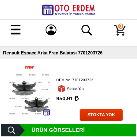
Merhaba!
Giriş
0
Kayıt
Renault Espace Arka Fren Balatası 7701203726
Ana
Sayfa
Kampanyalı
Ürünler
OEM No:
7701203726
Stokta Yok
Tüm
Ürünler
950.91
Banka
Hesapları
STOKTA YOK
İletişim
ÜRÜN GÖRSELLERI