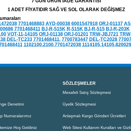
7 GÜN ÜRÜN İADE GARANTİSİ
1 ADET FİYATIDIR SAĞ VE SOL OLARAK DEĞİŞMEZ
umaraları
1472038
7701468883
AYD-00038
6001547918
ORJ-01137
AS
-00686
7701468411
BJ-R-515K
R-515K
BJ-R-515
BJ-R-203K
100
VOT-11-14105
ORJ-01138
ORJ-01201
TRW-JBJ721
TRW
38
DEL-TC233
7701468411.
7700783447
DEL-TC2028
7700
7701468411
1102100,2100,7701472038
1114105,14105,82002
SÖZLEŞMELER
Mesafeli Satış Sözleşmesi
nge Denetimi
Üyelik Sözleşmesi
p Numaralarımız
Anlaşmalı Kargo Gönderi Ücretleri
temize Hoş Geldiniz
Web Sitesi Kullanım Kuralları ve Gizlil