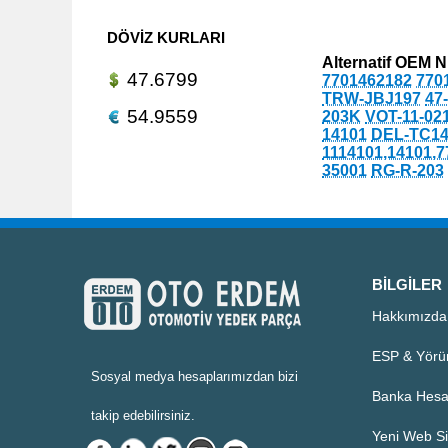
DÖVIZ KURLARI
Alternatif OEM N
47.6799
7701462182
770
TRW-JBJ197
47
54.9559
203K
VOT-11-02
14101
DEL-TC14
1114101,14101,
35001
RG-R-203
BILGILER
Hakkımızda
ESP & Yörü
Sosyal medya hesaplarımızdan bizi
Banka Hesa
takip edebilirsiniz.
Yeni Web Si