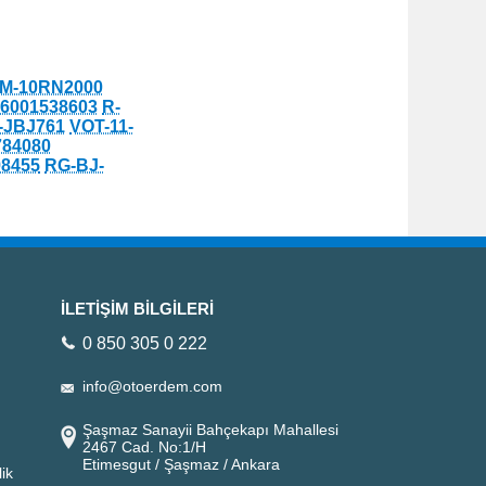
M-10RN2000
6001538603
R-
-JBJ761
VOT-11-
784080
98455
RG-BJ-
İLETİŞİM BİLGİLERİ
0 850 305 0 222
info@otoerdem.com
Şaşmaz Sanayii Bahçekapı Mahallesi
2467 Cad. No:1/H
Etimesgut / Şaşmaz / Ankara
ik