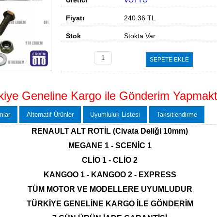
Üretici
VOTTO
Fiyatı
240.36
TL
Stok
Stokta Var
SEPETE EKLE
kiye Geneline Kargo ile Gönderim Yapmakt
mlar
Alternatif Ürünler
Uyumluluk Listesi
Taksitlendirme
RENAULT ALT ROTİL
(Civata Deliği 10mm)
MEGANE 1 - SCENİC 1
CLİO 1 - CLİO 2
KANGOO 1 - KANGOO 2 - EXPRESS
TÜM MOTOR VE MODELLERE UYUMLUDUR
TÜRKİYE GENELİNE KARGO İLE GÖNDERİM