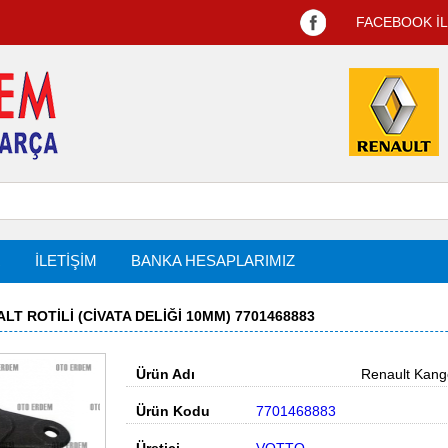
FACEBOOK İ
R
İLETİŞİM
BANKA HESAPLARIMIZ
T ROTILI (CIVATA DELIĞI 10MM) 7701468883
Ürün Adı
Renault Kangoo 
Ürün Kodu
7701468883