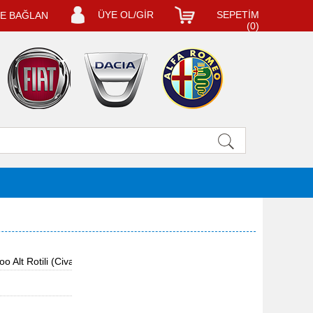
ÜYE OL/GİR
SEPETİM
LE BAĞLAN
(
0
)
Alt Rotili (Civata Deliği 10mm)
Renault Kangoo Alt Rotili (Civata De