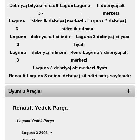
Yedek
Debriyaj bilyası renault Lagun
Laguna
II debriyaj alt
Parça
3 -
I
merkezi
TOGG
Laguna
hidrolik debriyaj merkezi - Laguna 3 debriyaj
Yedek
3
hidrolik rulmanı
Parça
Laguna
debriyaj alt silindiri - Laguna 3 debriyaj bilyası
Oto
3
fiyatı
Yedek
Laguna
debriyaj rulmanı - Reno Laguna 3 debriyaj alt
Parça
3
merkezi
Silecek
Laguna 3
debriyaj alt merkezi fiyatı
Standı
Renault Laguna 3 orjinal debriyaj silindiri satış sayfasıdır
Ampül
Çeşitleri
Uyumlu Araçlar
Dacia
Renault Yedek Parça
Yedekleri
Aksesuar
Laguna Yedek Parça
Laguna 3 2008-->
Sanroof
Parçaları