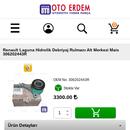
Merhaba!
Giriş
0
Kayıt
Renault Laguna Hidrolik Debriyaj Rulmanı Alt Merkezi Mais
Ana
306202443R
Sayfa
Kampanyalı
Ürünler
OEM No:
306202443R
Tüm
Stokta Var
Ürünler
3300.00
Banka
Hesapları
İletişim
Ürün Detayları