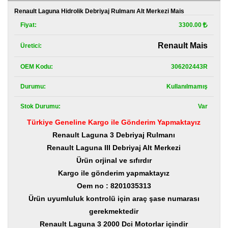
Kategoriler
Renault Laguna Hidrolik Debriyaj Rulmanı Alt Merkezi Mais
Fiyat:
3300.00
Renault
Yedek
Parça
Renault Mais
Üretici:
Fiat
OEM Kodu:
306202443R
Yedek
Parça
Durumu:
Kullanılmamış
TOFAŞ
Stok Durumu:
Var
Yedek
Parça
Türkiye Geneline Kargo ile Gönderim Yapmaktayız
Renault Laguna 3 Debriyaj Rulmanı
DACIA
Yedek
Renault Laguna III Debriyaj Alt Merkezi
Parça
Ürün orjinal ve sıfırdır
Kargo ile gönderim yapmaktayız
Alfa
Romeo
Oem no : 8201035313
Yedek
Ürün uyumluluk kontrolü için araç şase numarası
Parça
gerekmektedir
JEEP
Renault Laguna 3 2000 Dci Motorlar içindir