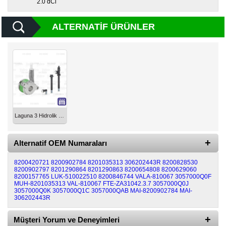
2.0 dCi
Diğer
ALTERNATIF ÜRÜNLER
Markalar
Motor
Yağları
Soket
Grubu
Laguna 3 Hidrolik Debriyaj Rulmanı 2.0Dci Valeo 8200902784
Alternatif OEM Numaraları
8200420721
8200902784
8201035313
306202443R
8200828530
8200902797
8201290864
8201290863
8200654808
8200629060
8200157765
LUK-510022510
8200846744
VALA-810067
3057000Q0F
MUH-8201035313
VAL-810067
FTE-ZA31042.3.7
3057000Q0J
3057000Q0K
3057000Q1C
3057000QAB
MAI-8200902784
MAI-
306202443R
Müşteri Yorum ve Deneyimleri