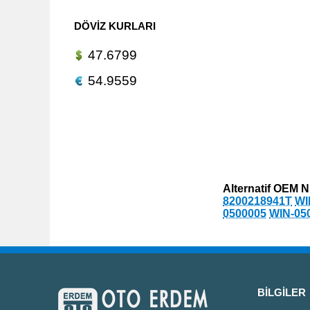
DÖVIZ KURLARI
47.6799
54.9559
Alternatif OEM N
8200218941T
WI
0500005
WIN-05
BILGILER