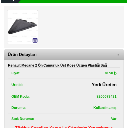
Kategoriler
Renault
Yedek
Parça
Fiat
Yedek
Parça
Ürün Detayları
TOFAŞ
Yedek
Renault Megane 2 Ön Çamurluk Üst Köşe Üçgen Plastiği Sağ
Parça
Fiyat:
38.50
DACIA
Yedek
Yerli Üretim
Üretici:
Parça
OEM Kodu:
8200073431
Alfa
Romeo
Durumu:
Kullanılmamış
Yedek
Parça
Stok Durumu:
Var
JEEP
Türkiye Geneline Kargo ile Gönderim Yapmaktayız