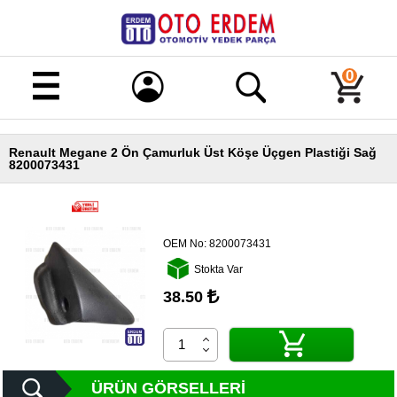
Merhaba!
Giriş
0
Kayıt
Renault Megane 2 Ön Çamurluk Üst Köşe Üçgen Plastiği Sağ
Ana
8200073431
Sayfa
Kampanyalı
Ürünler
OEM No:
8200073431
Tüm
Stokta Var
Ürünler
38.50
Banka
Hesapları
İletişim
ÜRÜN GÖRSELLERI