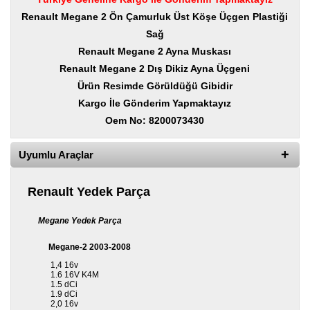
Yedek
Parça
Renault Megane 2 Ön Çamurluk Üst Köşe Üçgen Plastiği
Sağ
TOGG
Renault Megane 2 Ayna Muskası
Yedek
Parça
Renault Megane 2 Dış Dikiz Ayna Üçgeni
Ürün Resimde Görüldüğü Gibidir
Oto
Kargo İle Gönderim Yapmaktayız
Yedek
Parça
Oem No: 8200073430
Silecek
Uyumlu Araçlar
Standı
Ampül
Renault Yedek Parça
Çeşitleri
Megane Yedek Parça
Dacia
Yedekleri
Megane-2 2003-2008
1,4 16v
Aksesuar
1.6 16V K4M
1.5 dCi
1.9 dCi
Sanroof
2,0 16v
Parçaları