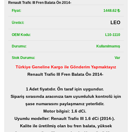
Kategoriler
Renault Trafic III Fren Balata Ön 2014-
Fiyat:
1448.62
Renault
Yedek
LEO
Üretici:
Parça
OEM Kodu:
L10-1110
Fiat
Yedek
Parça
Durumu:
Kullanılmamış
Stok Durumu:
Var
TOFAŞ
Yedek
Türkiye Geneline Kargo ile Gönderim Yapmaktayız
Parça
Renault Trafic III Fren Balata Ön 2014-
DACIA
Yedek
1 Adet fiyatıdır. Ön taraf için uygundur.
Parça
Sipariş sırasında aracınıza tam uyumluluk kontrolü için
Alfa
şase numarasını paylaşmanız yeterlidir.
Romeo
Motor bilgisi: 1.6 dCi.
Yedek
Parça
Uyumlu modeller: Renault Trafic III 1.6 dCi (2014-).
Kalite ile üretilmiş olan bu fren balata, yüksek
JEEP