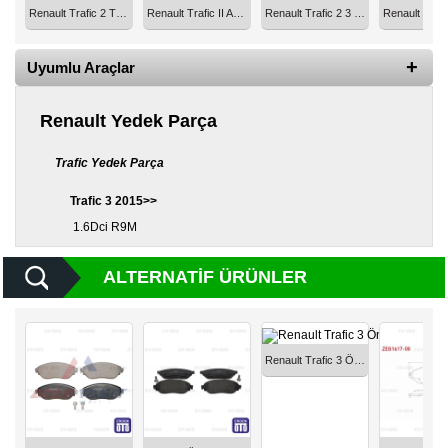
Renault Trafic 2 Trafic 3 Fren Balatası Arka 2001-2015 WDB251
Renault Trafic II Arka Fren Balata 2001-2014 / Trafic III Arka Fren Balata 2014- ZEG591-30
Renault Trafic 2 3 Fren Hortumu Arka Sol Sağ 2001-2014 WBH0056
Diğer
Markalar
Uyumlu Araçlar
Motor
Yağları
Renault Yedek Parça
Soket
Trafic Yedek Parça
Grubu
Trafic 3 2015>>
1.6Dci R9M
ALTERNATIF ÜRÜNLER
Renault Trafic 3 Ön Fren Balata Takımı 410608638R