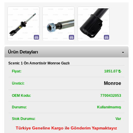
Kategoriler
Renault
Yedek
Parça
Fiat
Yedek
Parça
Ürün Detayları
TOFAŞ
Scenic 1 Ön Amortisör Monroe Gazlı
Yedek
Parça
Fiyat:
1851.07
DACIA
Monroe
Üretici:
Yedek
Parça
OEM Kodu:
7700432053
Alfa
Durumu:
Kullanılmamış
Romeo
Yedek
Parça
Stok Durumu:
Var
Türkiye Geneline Kargo ile Gönderim Yapmaktayız
JEEP