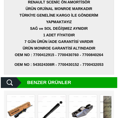
Yedek
RENAULT SCENİC ÖN AMORTİSÖR
Parça
ÜRÜN ORJİNAL MONROE MARKADIR
TÜRKİYE GENELİNE KARGO İLE GÖNDERİM
TOGG
Yedek
YAPMAKTAYIZ
Parça
SAĞ ve SOL DEĞİŞMEZ AYNIDIR
1 ADET FİYATIDIR
Oto
Yedek
7 GÜN ÜRÜN İADE GARANTİSİ VARDIR
Parça
ÜRÜN MONROE GARANTİSİ ALTINDADIR
OEM NO : 7700412915 - 7700430760 - 7700840264
Silecek
Standı
OEM NO : 543024308R - 7700430152 - 7700432053
Ampül
Çeşitleri
BENZER ÜRÜNLER
Dacia
Yedekleri
Aksesuar
Sanroof
Parçaları