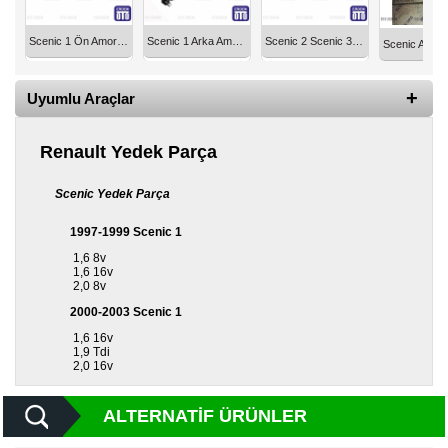
Diğer
Scenic 1 Ön Amortisör Monroe Gazlı 7700432053
Scenic 1 Arka Amortisör Monroe 8200033595
Scenic 2 Scenic 3 Külbütör Piyano Tuşu 2000 DCI Motor M9R M9T 7701062311
Markalar
Motor
Uyumlu Araçlar
Yağları
Renault Yedek Parça
Soket
Grubu
Scenic Yedek Parça
1997-1999 Scenic 1
1,6 8v
1,6 16v
2,0 8v
2000-2003 Scenic 1
1,6 16v
1,9 Tdi
2,0 16v
ALTERNATIF ÜRÜNLER