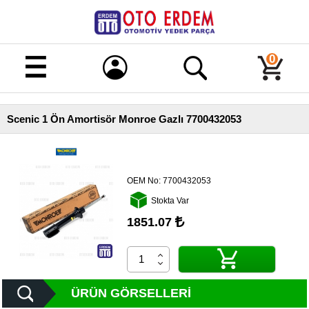
Merhaba!
Giriş
0
Kayıt
Scenic 1 Ön Amortisör Monroe Gazlı 7700432053
Ana
Sayfa
Kampanyalı
Ürünler
OEM No:
7700432053
Stokta Var
Tüm
Ürünler
1851.07
Banka
Hesapları
İletişim
ÜRÜN GÖRSELLERI