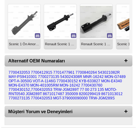
Scenic 1 Ön Amortisör Optimal 7700432053
Renault Scenic 1 Ön Amortisör 7700432053
Renault Scenic 1 Ön Amortisör 7700432053
Alternatif OEM Numaraları
7700432053
7700412915
7701477961
7700840264
543021082R
MAY-PS9410301
7700273135
543024308R
MNR-16242
MON-G7489
OPT-A-3050G
VOT-A-1146G
7700430152
KYB-633827
MON-E4340
MON-E4370
MON-401005RM
MON-16242
7700430760
7700430152,7700432053
TRW-JGM289T
77 00 273 135
MOTO-
RNT0540
JGM289T
8671017487
350009
8200299419
8671013012
7700273135 7700432053
MGT-379000090000
TRW-JGM289S
Müşteri Yorum ve Deneyimleri