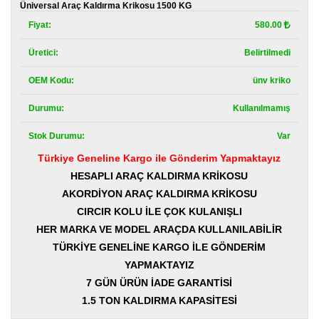
Kategoriler
Üniversal Araç Kaldırma Krikosu 1500 KG
Fiyat:
580.00
Renault
Yedek
Üretici:
Belirtilmedi
Parça
OEM Kodu:
ünv kriko
Fiat
Yedek
Durumu:
Kullanılmamış
Parça
Stok Durumu:
Var
TOFAŞ
Yedek
Türkiye Geneline Kargo ile Gönderim Yapmaktayız
Parça
HESAPLI ARAÇ KALDIRMA KRİKOSU
AKORDİYON ARAÇ KALDIRMA KRİKOSU
DACIA
Yedek
CIRCIR KOLU İLE ÇOK KULANIŞLI
Parça
HER MARKA VE MODEL ARAÇDA KULLANILABİLİR
TÜRKİYE GENELİNE KARGO İLE GÖNDERİM
Alfa
Romeo
YAPMAKTAYIZ
Yedek
Parça
7 GÜN ÜRÜN İADE GARANTİSİ
1.5 TON KALDIRMA KAPASİTESİ
JEEP