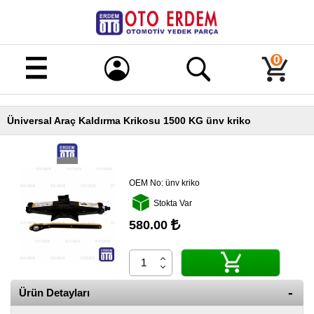
Merhaba!
Giriş
0
Kayıt
Üniversal Araç Kaldırma Krikosu 1500 KG ünv kriko
Ana
Sayfa
Kampanyalı
Ürünler
OEM No:
ünv kriko
Stokta Var
Tüm
Ürünler
580.00
Banka
Hesapları
İletişim
Ürün Detayları