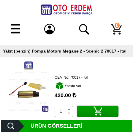
Merhaba!
Giriş
0
Kayıt
Yakıt (benzin) Pompa Motoru Megane 2 - Scenic 2 70017 - İtal
Ana
Sayfa
Kampanyalı
Ürünler
OEM No:
70017 - İtal
Stokta Var
Tüm
Ürünler
420.00
Banka
Hesapları
İletişim
ÜRÜN GÖRSELLERI