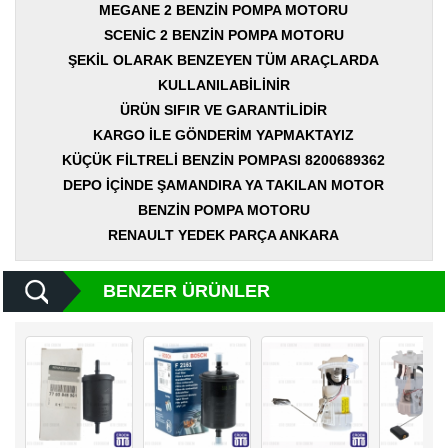
Yedek
MEGANE 2 BENZİN POMPA MOTORU
Parça
SCENİC 2 BENZİN POMPA MOTORU
ŞEKİL OLARAK BENZEYEN TÜM ARAÇLARDA
TOGG
Yedek
KULLANILABİLİNİR
Parça
ÜRÜN SIFIR VE GARANTİLİDİR
KARGO İLE GÖNDERİM YAPMAKTAYIZ
Oto
Yedek
KÜÇÜK FİLTRELİ BENZİN POMPASI 8200689362
Parça
DEPO İÇİNDE ŞAMANDIRA YA TAKILAN MOTOR
BENZİN POMPA MOTORU
Silecek
Standı
RENAULT YEDEK PARÇA ANKARA
Ampül
Çeşitleri
BENZER ÜRÜNLER
Dacia
Yedekleri
Aksesuar
Sanroof
Parçaları