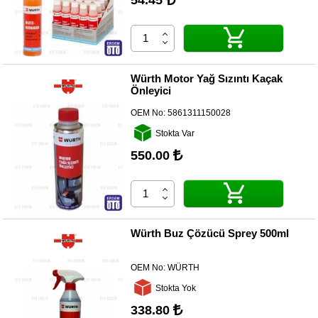
54.45
Würth Motor Yağ Sızıntı Kaçak
Önleyici
OEM No:
5861311150028
Stokta Var
550.00
Würth Buz Çözücü Sprey 500ml
OEM No:
WÜRTH
Stokta Yok
338.80