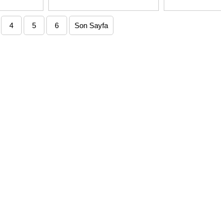
4
5
6
Son Sayfa