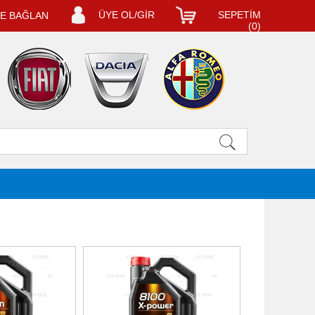
ÜYE OL/GİR
SEPETİM
LE BAĞLAN
(
0
)