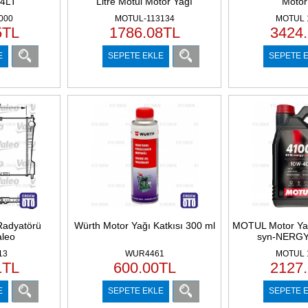
4LT
Litre Motul Motor Yağı
Motor
000
MOTUL-113134
MOTUL 
5
TL
1786.08
TL
3424
E
SEPETE EKLE
SEPETE 
Radyatörü
Würth Motor Yağı Katkısı 300 ml
MOTUL Motor Ya
aleo
syn-NERGY
13
WUR4461
MOTUL 
1
TL
600.00
TL
2127
E
SEPETE EKLE
SEPETE 