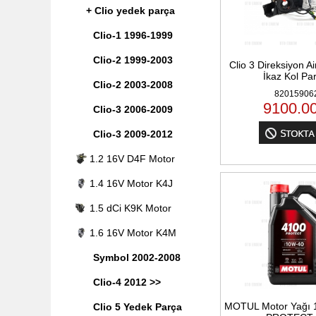
+ Clio yedek parça
Clio-1 1996-1999
Clio-2 1999-2003
Clio 3 Direksiyon A
İkaz Kol Pa
Clio-2 2003-2008
82015906
9100.0
Clio-3 2006-2009
Clio-3 2009-2012
1.2 16V D4F Motor
1.4 16V Motor K4J
1.5 dCi K9K Motor
1.6 16V Motor K4M
Symbol 2002-2008
Clio-4 2012 >>
MOTUL Motor Yağı 
Clio 5 Yedek Parça