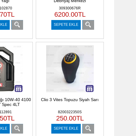
 Yağı
Debriyaj Merkezi
102870
309300676R
.70
TL
6200.00
TL
EKLE
SEPETE EKLE
ğı 10W-40 4100
Clio 3 Vites Topuzu Siyah Sarı
 Spec 4LT
112891
8200322350S
.50
TL
250.00
TL
EKLE
SEPETE EKLE