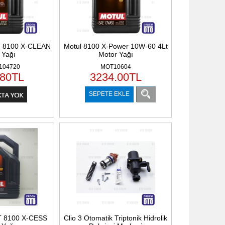
T 8100 X-CLEAN
Motul 8100 X-Power 10W-60 4Lt
 Yağı
Motor Yağı
104720
MOT10604
.80
TL
3234.00
TL
SEPETE EKLE
T 8100 X-CESS
Clio 3 Otomatik Triptonik Hidrolik