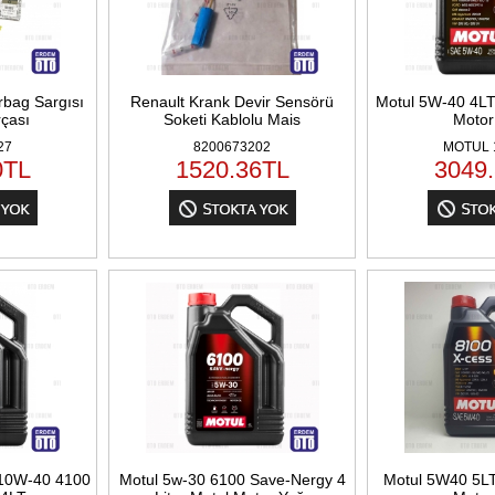
irbag Sargısı
Renault Krank Devir Sensörü
Motul 5W-40 4L
rçası
Soketi Kablolu Mais
Motor
27
8200673202
MOTUL 
0
TL
1520.36
TL
3049
10W-40 4100
Motul 5w-30 6100 Save-Nergy 4
Motul 5W40 5L