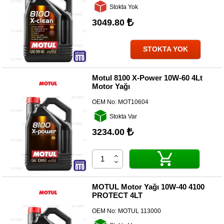
Kategoriler
Stokta Yok
3049.80
Renault
Yedek
Parça
STOKTA YOK
Fiat
Yedek
Motul 8100 X-Power 10W-60 4Lt
Parça
Motor Yağı
TOFAŞ
OEM No:
MOT10604
Yedek
Parça
Stokta Var
3234.00
DACIA
Yedek
Parça
Alfa
Romeo
MOTUL Motor Yağı 10W-40 4100
Yedek
PROTECT 4LT
Parça
OEM No:
MOTUL 113000
JEEP