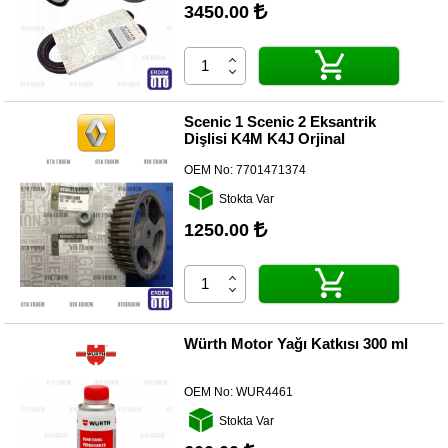
3450.00
Scenic 1 Scenic 2 Eksantrik
Dişlisi K4M K4J Orjinal
OEM No:
7701471374
Stokta Var
1250.00
Würth Motor Yağı Katkısı 300 ml
OEM No:
WUR4461
Stokta Var