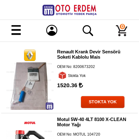
Merhaba!
Giriş
0
Kayıt
Renault Krank Devir Sensörü
Soketi Kablolu Mais
Ana
Sayfa
OEM No:
8200673202
Kampanyalı
Stokta Yok
Ürünler
1520.36
Tüm
Ürünler
STOKTA YOK
Banka
Hesapları
Motul 5W-40 4LT 8100 X-CLEAN
Motor Yağı
İletişim
OEM No:
MOTUL 104720