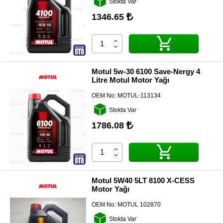
Stokta Var
Yedek
Parça
1346.65
TOGG
Yedek
Parça
Oto
Motul 5w-30 6100 Save-Nergy 4
Yedek
Litre Motul Motor Yağı
Parça
OEM No:
MOTUL-113134
Silecek
Stokta Var
Standı
1786.08
Ampül
Çeşitleri
Dacia
Yedekleri
Motul 5W40 5LT 8100 X-CESS
Motor Yağı
Aksesuar
OEM No:
MOTUL 102870
Sanroof
Stokta Var
Parçaları