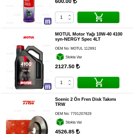
600.00
MOTUL Motor Yağı 10W-40 4100
syn-NERGY Spec 4LT
OEM No:
MOTUL 112891
Stokta Var
2127.50
Scenic 2 Ön Fren Disk Takımı
TRW
OEM No:
7701207829
Stokta Var
4526.85