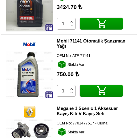
3424.70
Diğer
Markalar
Motor
Yağları
Mobil 71141 Otomatik Şanzıman
Yağı
Soket
Grubu
OEM No:
ATF-71141
Stokta Var
750.00
Megane 1 Scenic 1 Aksesuar
Kayış Kiti V Kayış Seti
OEM No:
7701477517 - Orjinal
Stokta Var